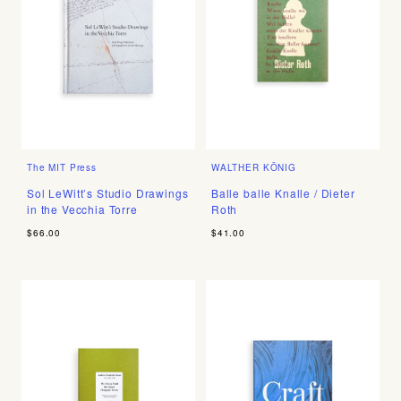
The MIT Press
WALTHER KÖNIG
Sol LeWitt’s Studio Drawings
Balle balle Knalle / Dieter
in the Vecchia Torre
Roth
$66.00
$41.00