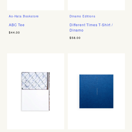
Ao-Hata Bookstore
Dinamo Editions
ABC Tee
Different Times T-Shirt /
Dinamo
$44.00
$58.00