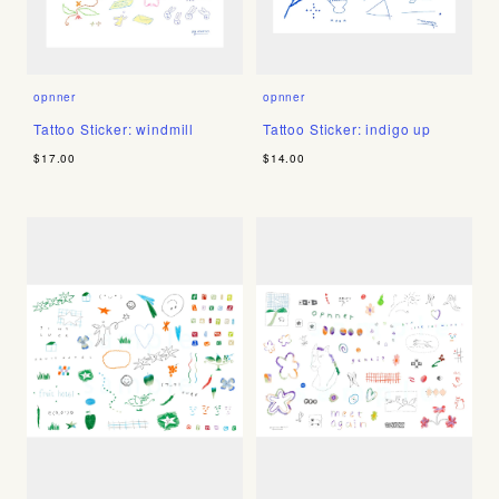
opnner
opnner
Tattoo Sticker: windmill
Tattoo Sticker: indigo up
$17.00
$14.00