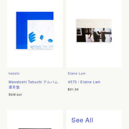
hekichi
Elaine Lam
Masatoshi Tabuchi アルバム
4573 / Elaine Lam
通常盤
$31.00
Sold out
See All