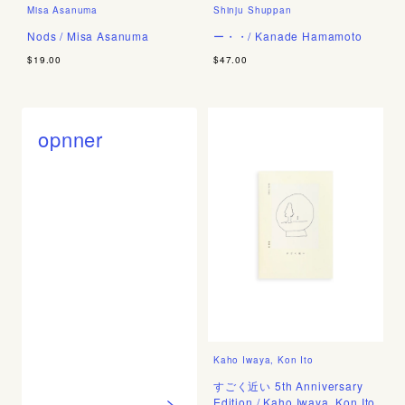
Misa Asanuma
Shinju Shuppan
Nods / Misa Asanuma
ー・・/ Kanade Hamamoto
$19.00
$47.00
opnner
Kaho Iwaya, Kon Ito
すごく近い 5th Anniversary
Edition / Kaho Iwaya, Kon Ito