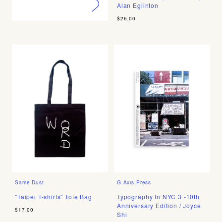
Alan Eglinton
$26.00
Same Dust
G Axis Press
"Taipei T-shirts" Tote Bag
Typography In NYC 3 -10th
Anniversary Edition / Joyce
$17.00
Shi