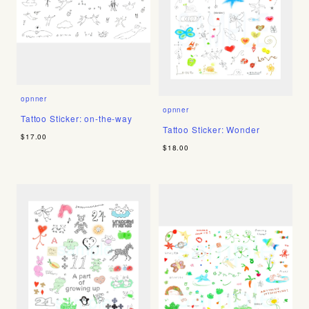
opnner
opnner
Tattoo Sticker: on-the-way
Tattoo Sticker: Wonder
$17.00
$18.00