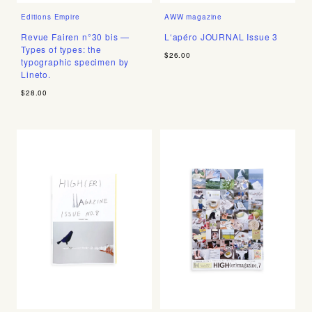
Editions Empire
AWW magazine
Revue Fairen n°30 bis —
L‘apéro JOURNAL Issue 3
Types of types: the
$26.00
typographic specimen by
Lineto.
$28.00