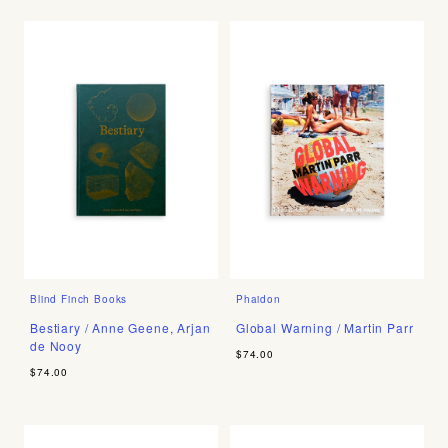
Blind Finch Books
Phaidon
Bestiary / Anne Geene, Arjan
Global Warning / Martin Parr
de Nooy
$74.00
$74.00