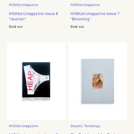
HIGH(er)magazine
HIGH(er)magazine
HIGH(er)magazine issue 8
HIGH(er)magazine Issue 7
"reunion"
“Blooming”
Sold out
Sold out
HIGH(er)magazine
Dazaifu Tenmangu