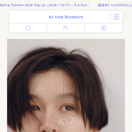
 2026 Pop-up（2026.7.24 Fri – 8.9 Sun）
[配送料] 10,000円以上のご注文で国内送
Ao-Hata Bookstore
0
Enter
All Products
Log in
Books
Architecture
Email address
Art
Design
Fashion
Password
Photography
Out of Print
Artworks
Forgot your password?
Goods
Editorial
Sign in
Instagram
About
Create account