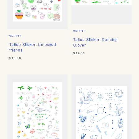
opnner
opnner
Tattoo Sticker: Dancing
Tattoo Sticker: Unlocked
Clover
friends
$17.00
$18.00