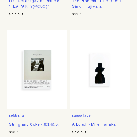
HIGH(er)magazine issue 6
The Problem of the Rock /
"TEA PARTY(茶話会)"
Simon Fujiwara
Sold out
$22.00
seidosha
sanpo label
String and Coke / 鷹野隆大
A Lunch / Mirei Tanaka
$28.00
Sold out