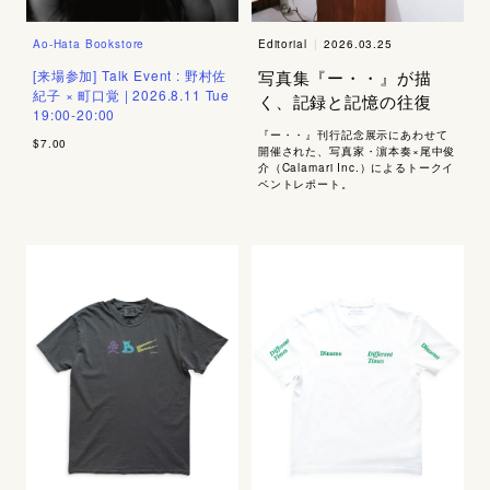
Editorial
|
2026.03.25
Ao-Hata Bookstore
写真集『ー・・』が描
[来場参加] Talk Event : 野村佐
紀子 × 町口覚 | 2026.8.11 Tue
く、記録と記憶の往復
19:00-20:00
『ー・・』刊行記念展示にあわせて
$7.00
開催された、写真家・濵本奏×尾中俊
介（Calamari Inc.）によるトークイ
ベントレポート。