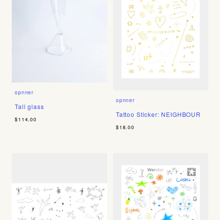
opnner
opnner
Tall glass
Tattoo Sticker: NEIGHBOUR
$114.00
$18.00