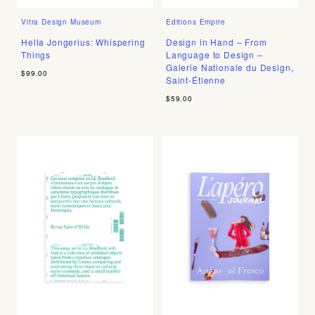
Vitra Design Museum
Editions Empire
Hella Jongerius: Whispering
Design in Hand – From
Things
Language to Design –
Galerie Nationale du Design,
$99.00
Saint-Étienne
$59.00