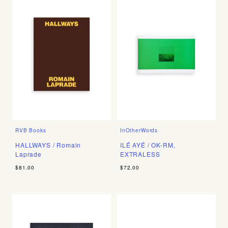
RVB Books
InOtherWords
HALLWAYS / Romain
ILÉ AYÉ / OK-RM,
Laprade
EXTRALESS
$81.00
$72.00