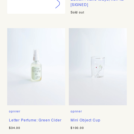
[SIGNED]
Sold out
opnner
opnner
Letter Perfume: Green Cider
Mini Object Cup
$34.00
$100.00