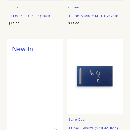
opnner
opnner
Tattoo Sticker: tiny luck
Tattoo Sticker: MEET AGAIN
$15.00
$15.00
New In
Same Dust
Taipei T-shirts (2nd edition) /