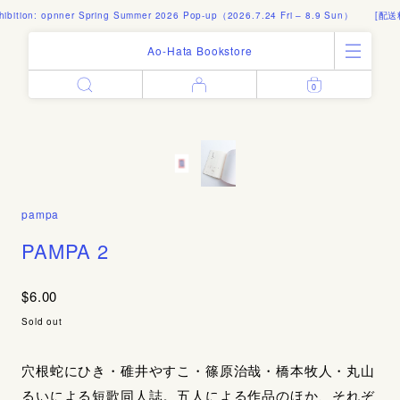
ibition: opnner Spring Summer 2026 Pop-up（2026.7.24 Fri – 8.9 Sun）
[配送料
Ao-Hata Bookstore
0
Enter
All Products
Log in
Books
Architecture
Email address
Art
Design
Fashion
pampa
Password
Photography
PAMPA 2
Out of Print
Artworks
$6.00
Forgot your password?
Goods
Sold out
Editorial
Sign in
Instagram
穴根蛇にひき・碓井やすこ・篠原治哉・橋本牧人・丸山
About
るいによる短歌同人誌。五人による作品のほか、それぞ
Create account