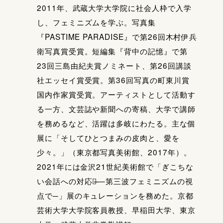
2011年、武蔵大学大学院に社会人枠で入学
し、フェミニズムを学ぶ。写真集
『PASTIME PARADISE』で第26回木村伊兵
衛写真賞受賞。短編集『背中の記憶』で第
23回三島由紀夫賞ノミネート、第26回講談
社エッセイ賞受賞。第36回写真の町東川賞
国内作家賞受賞。アーティストとして活動す
る一方、文芸誌や新聞への寄稿、大学で講師
を務めるなど、活躍は多岐にわたる。主な個
展に「そしてひとつまみの皮肉と、愛を
少々。」（東京都写真美術館、2017年）。
2021年には金沢21世紀美術館で「ぎこちな
い会話への対応策̶ ─第三波フェミニズムの視
点で─」展のキュレーションを務めた。京都
芸術大学大学院客員教授、早稲田大学、東京