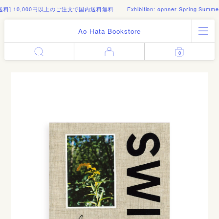
000円以上のご注文で国内送料無料
Exhibition: opnner Spring Summer 2026 Pop
Ao-Hata Bookstore
All Products
0
Enter
Log in
Books
Architecture
Email address
Art
Design
Fashion
Password
Photography
Out of Print
Artworks
Forgot your password?
Goods
Editorial
Sign in