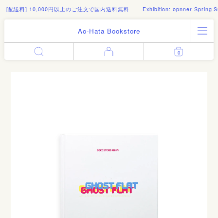
 10,000円以上のご注文で国内送料無料
Exhibition: opnner Spring Summer 20
Ao-Hata Bookstore
All Products
0
Enter
Log in
Books
Architecture
Email address
Art
Design
Fashion
Password
Photography
Out of Print
Artworks
Forgot your password?
Goods
Editorial
Sign in