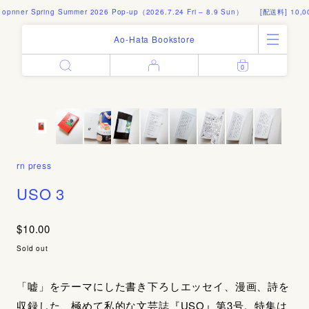
nner Spring Summer 2026 Pop-up（2026.7.24 Fri – 8.9 Sun）
[配送料] 10,00
Ao-Hata Bookstore
0
Enter
All Products
Log in
Books
Architecture
Email address
Art
Design
Fashion
rn press
Password
Photography
USO 3
Out of Print
Artworks
$10.00
Forgot your password?
Goods
Sold out
Editorial
Sign in
Instagram
「嘘」をテーマにした書き下ろしエッセイ、漫画、詩を
About
収録した、極めて私的な文芸誌『USO』第3号。特集は
Create account