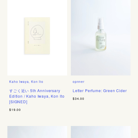
Kaho Iwaya, Kon Ito
opnner
すごく近い 5th Anniversary
Letter Perfume: Green Cider
Edition / Kaho Iwaya, Kon Ito
$34.00
[SIGNED]
$19.00