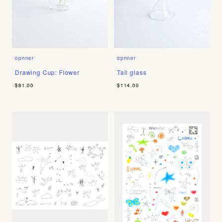
opnner
opnner
Drawing Cup: Flower
Tall glass
$81.00
$114.00