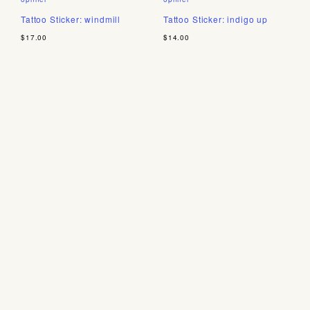
Tattoo Sticker: windmill
Tattoo Sticker: indigo up
$17.00
$14.00