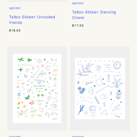
opnner
opnner
Tattoo Sticker: Dancing
Tattoo Sticker: Unlocked
Clover
friends
$17.00
$18.00
opnner
opnner