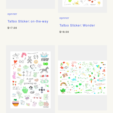
opnner
opnner
Tattoo Sticker: on-the-way
Tattoo Sticker: Wonder
$17.00
$19.00