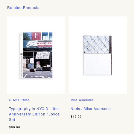
Related Products
G Axis Press
Misa Asanuma
Typography In NYC 3 -10th
Nods / Misa Asanuma
Anniversary Edition / Joyce
$19.00
Shi
$89.00