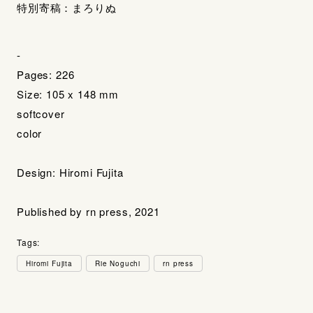
特別寄稿：まろりぬ
-
Pages: 226
Size: 105 x 148 mm
softcover
color
Design: Hiromi Fujita
Published by rn press, 2021
Tags:
Hiromi Fujita
Rie Noguchi
rn press