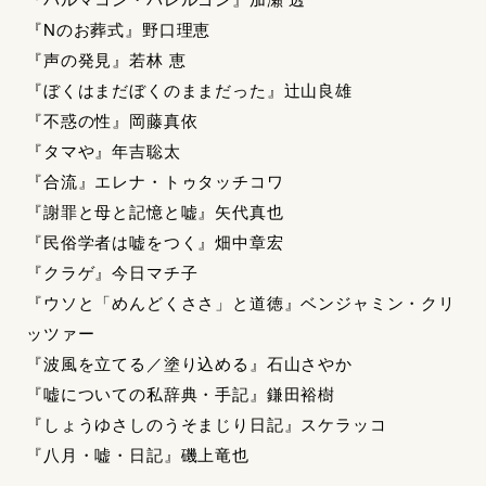
『Nのお葬式』野口理恵
『声の発見』若林 恵
『ぼくはまだぼくのままだった』辻山良雄
『不惑の性』岡藤真依
『タマや』年吉聡太
『合流』エレナ・トゥタッチコワ
『謝罪と母と記憶と嘘』矢代真也
『民俗学者は嘘をつく』畑中章宏
『クラゲ』今日マチ子
『ウソと「めんどくささ」と道徳』ベンジャミン・クリ
ッツァー
『波風を立てる／塗り込める』石山さやか
『嘘についての私辞典・手記』鎌田裕樹
『しょうゆさしのうそまじり日記』スケラッコ
『八月・嘘・日記』磯上竜也