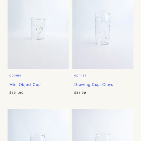
opnner
opnner
Mini Object Cup
Drawing Cup: Clover
$101.00
$81.00