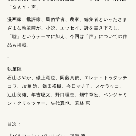
「ＳＡＹ・声」
漫画家、批評家、民俗学者、農家、編集者といったさま
ざまな執筆陣が、小説、エッセイ、詩を書き下ろし。
「嘘」というテーマに加え、今回は「声」についての作
品も掲載。
-
執筆陣
石山さやか、磯上竜也、岡藤真依、エレナ・トゥタッチ
コワ、加瀬 透、鎌田裕樹、今日マチ子、スケラッコ、
辻山良雄、年吉聡太、野口理恵、畑中章宏、ベンジャミ
ン・クリッツァー、矢代真也、若林 恵
目次：
『パルマコン・パレルゴン』加瀬 透