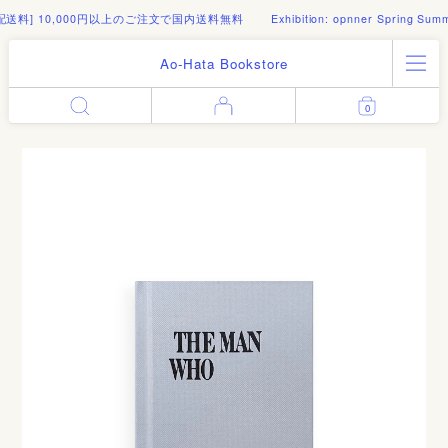
,000円以上のご注文で国内送料無料
Exhibition: opnner Spring Summer 2026 Po
Ao-Hata Bookstore
All Products
0
Enter
Log in
Books
Architecture
Email address
Art
Design
Fashion
Password
Photography
Out of Print
Artworks
Forgot your password?
Goods
Editorial
Sign in