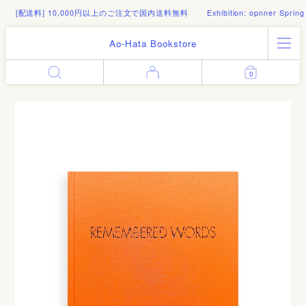
] 10,000円以上のご注文で国内送料無料
Exhibition: opnner Spring Summer 2
Ao-Hata Bookstore
All Products
0
Enter
Log in
Books
Architecture
Email address
Art
Design
Fashion
Password
Photography
Out of Print
Artworks
Forgot your password?
Goods
Editorial
Sign in