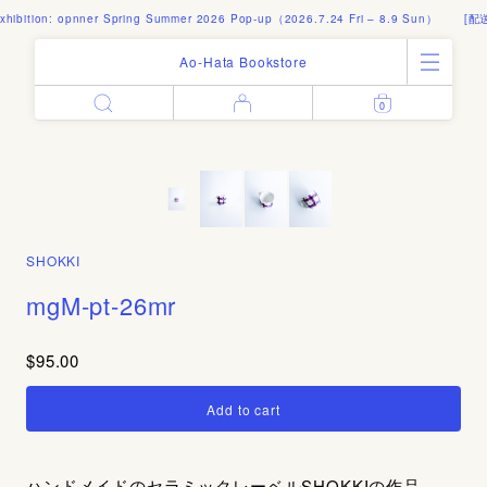
ibition: opnner Spring Summer 2026 Pop-up（2026.7.24 Fri – 8.9 Sun）
[配送
Ao-Hata Bookstore
0
Enter
All Products
Log in
Books
Architecture
Email address
Art
Design
Fashion
SHOKKI
Password
Photography
mgM-pt-26mr
Out of Print
Artworks
$95.00
Forgot your password?
Goods
Editorial
Sign in
Instagram
About
Create account
ハンドメイドのセラミックレーベルSHOKKIの作品。