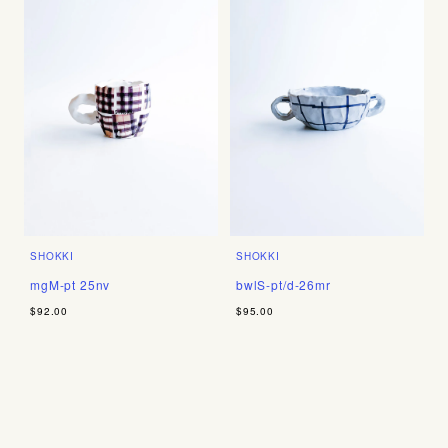
SHOKKI
SHOKKI
mgM-pt 25nv
bwlS-pt/d-26mr
$92.00
$95.00