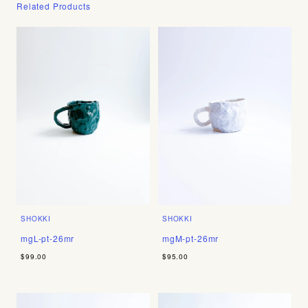
Related Products
SHOKKI
SHOKKI
mgL-pt-26mr
mgM-pt-26mr
$99.00
$95.00