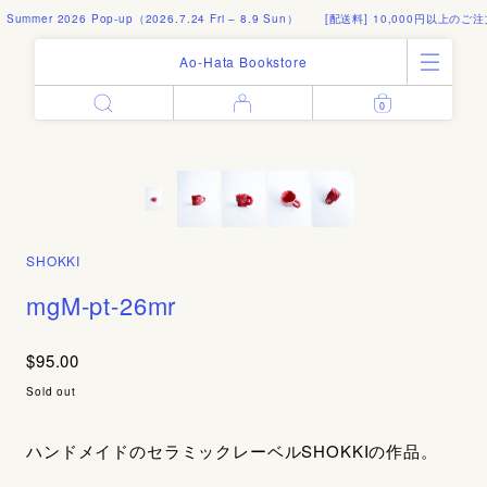
 Summer 2026 Pop-up（2026.7.24 Fri – 8.9 Sun）
[配送料] 10,000円以上のご注
Ao-Hata Bookstore
0
Enter
All Products
Log in
Books
Architecture
Email address
Art
Design
Fashion
SHOKKI
Password
Photography
mgM-pt-26mr
Out of Print
Artworks
$95.00
Forgot your password?
Goods
Sold out
Editorial
Sign in
Instagram
ハンドメイドのセラミックレーベルSHOKKIの作品。
About
Create account