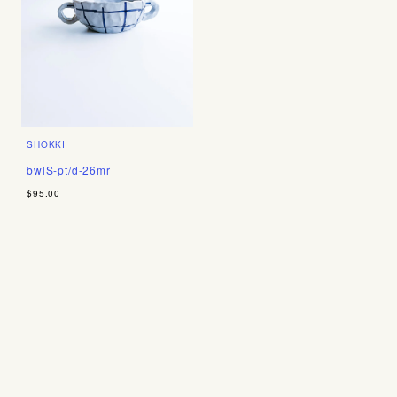
SHOKKI
bwlS-pt/d-26mr
$95.00