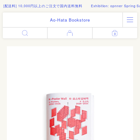
] 10,000円以上のご注文で国内送料無料
Exhibition: opnner Spring Summer 2
Ao-Hata Bookstore
All Products
0
Enter
Log in
Books
Architecture
Email address
Art
Design
Fashion
Password
Photography
Out of Print
Artworks
Forgot your password?
Goods
Editorial
Sign in