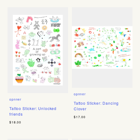
opnner
opnner
Tattoo Sticker: Dancing
Tattoo Sticker: Unlocked
Clover
friends
$17.00
$18.00