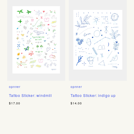
opnner
opnner
Tattoo Sticker: windmill
Tattoo Sticker: indigo up
$17.00
$14.00