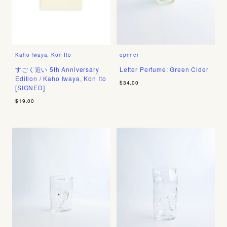
Kaho Iwaya, Kon Ito
opnner
すごく近い 5th Anniversary
Letter Perfume: Green Cider
Edition / Kaho Iwaya, Kon Ito
$34.00
[SIGNED]
$19.00