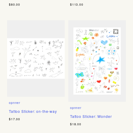
$80.00
$113.00
opnner
opnner
Tattoo Sticker: on-the-way
Tattoo Sticker: Wonder
$17.00
$18.00