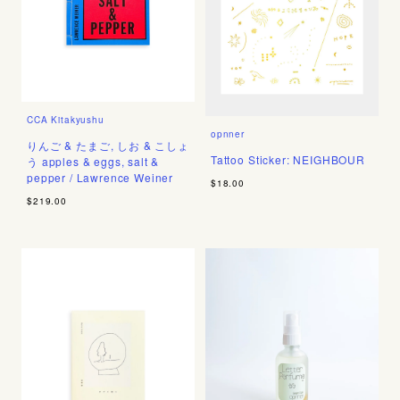
CCA Kitakyushu
opnner
りんご & たまご, しお & こしょ
Tattoo Sticker: NEIGHBOUR
う apples & eggs, salt &
pepper / Lawrence Weiner
$18.00
$219.00