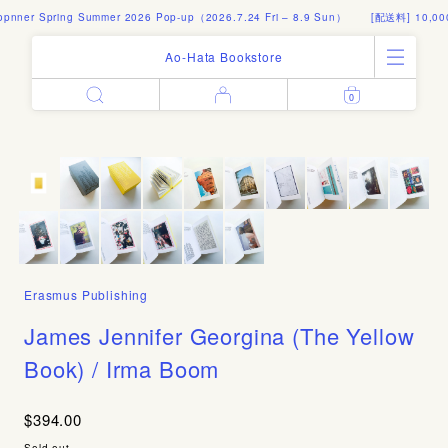
ner Spring Summer 2026 Pop-up（2026.7.24 Fri – 8.9 Sun）
[配送料] 10,00
Ao-Hata Bookstore
0
Enter
All Products
Log in
Books
Architecture
Email address
Art
Design
Fashion
Password
Photography
Erasmus Publishing
Out of Print
Artworks
James Jennifer Georgina (The Yellow
Forgot your password?
Goods
Book) / Irma Boom
Editorial
Sign in
Instagram
$394.00
About
Create account
Sold out