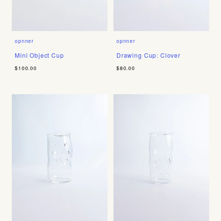
opnner
opnner
Mini Object Cup
Drawing Cup: Clover
$100.00
$80.00