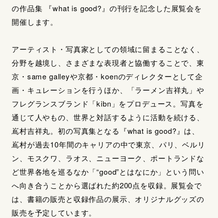
の作品集 『what is good?』の刊行を記念した展覧会を
開催します。
アーティスト・写真家としての領域に留まることなく、
分野を越境し、さまざまな表現者と協働することで、東
京・same galleyや京都・koenのディレクターとして企
画・キュレーションを行うほか、「ラーメン吉祥丸」や
フレグランスブランド「kibn」をプロデュース。写真を
通じて人やもの、世界と対話するように活動を続ける、
嶌村吉祥丸。初の写真集となる『what is good?』は、
嶌村が過去10年間のキャリアの中で東京、パリ、ベルリ
ン、モスクワ、ラオス、ニューヨーク、ポートランドな
ど世界各地を巡るなか「“good”とはなにか」という問い
へ向き合うことから選ばれた約200点を収録。展覧会で
は、書籍の販売と収録作品の展示、オリジナルグッズの
販売を予定しています。