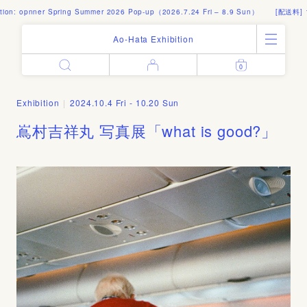
on: opnner Spring Summer 2026 Pop-up（2026.7.24 Fri – 8.9 Sun）
[配送料] 1
Ao-Hata Exhibition
0
Enter
All Products
Log in
Books
Exhibition
|
2024.10.4 Fri - 10.20 Sun
Architecture
Email address
嶌村吉祥丸 写真展「what is good?」
Art
Design
Fashion
Password
Photography
Out of Print
Artworks
Forgot your password?
Goods
Editorial
Sign in
Instagram
About
Create account