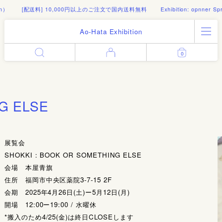
[配送料] 10,000円以上のご注文で国内送料無料
Exhibition: opnner Spring
Ao-Hata Exhibition
All Products
0
Enter
Log in
Books
Architecture
Email address
G ELSE
Art
Design
Fashion
展覧会
Password
Photography
SHOKKI : BOOK OR SOMETHING ELSE
会場 本屋青旗
Out of Print
住所 福岡市中央区薬院3-7-15 2F
Artworks
Forgot your password?
会期 2025年4月26日(土)ー5月12日(月)
Goods
開場 12:00ー19:00 / 水曜休
Editorial
*搬入のため4/25(金)は終日CLOSEします
Sign in