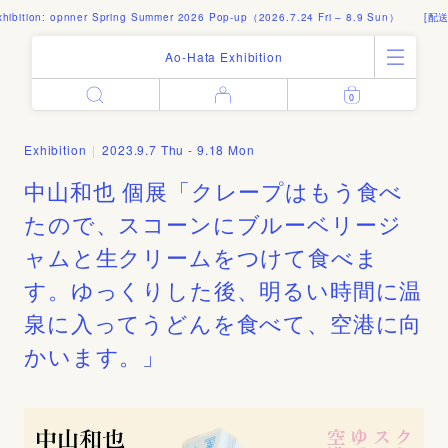
ibition: opnner Spring Summer 2026 Pop-up（2026.7.24 Fri – 8.9 Sun）
[配送
Ao-Hata Exhibition
0
Enter
All Products
Log in
Books
Exhibition
|
2023.9.7 Thu - 9.18 Mon
Architecture
Email address
中山和也 個展「クレープはもう食べ
Art
Design
たので、スコーンにブルーベリージ
Fashion
ャムと生クリームをつけて食べま
Password
Photography
す。ゆっくりした後、明るい時間に温
Out of Print
泉に入ってうどんを食べて、空港に向
Artworks
Forgot your password?
かいます。」
Goods
Editorial
Sign in
Instagram
About
Create account